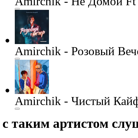
Amirchik - Не Домой F
Amirchik - Розовый Веч
Amirchik - Чистый Кайф
с таким артистом сл